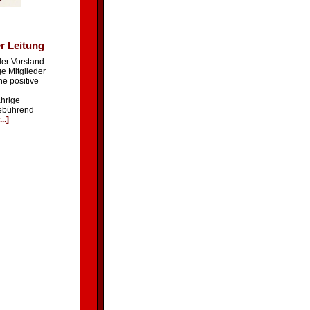
r Leitung
der Vorstand-
e Mitglieder
ne positive
hrige
gebührend
..]